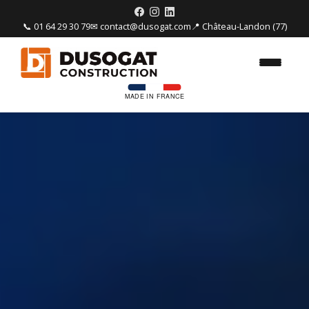
📞 01 64 29 30 79
✉ contact@dusogat.com
📍 Château-Landon (77)