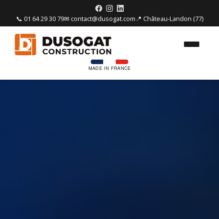
📞 01 64 29 30 79
✉ contact@dusogat.com
📍 Château-Landon (77)