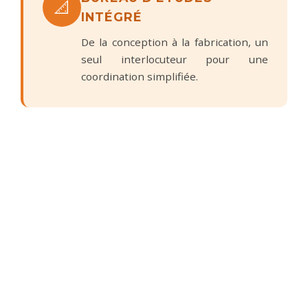
📐
INTÉGRÉ
De la conception à la fabrication, un
seul interlocuteur pour une
coordination simplifiée.
SERVICE CLIENT ENGAGÉ
🤝
À l'écoute de vos besoins, nous vous
accompagnons à chaque étape de
votre projet.