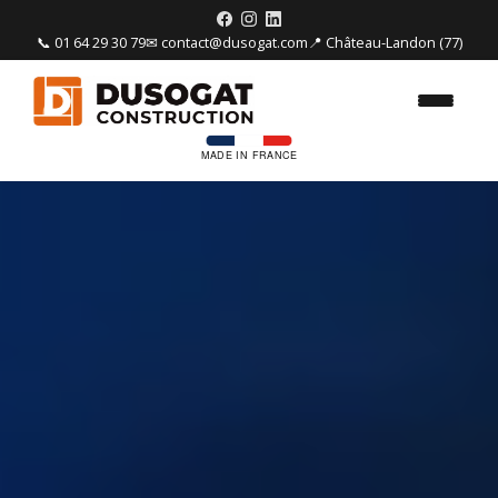
📞 01 64 29 30 79
✉ contact@dusogat.com
📍 Château-Landon (77)