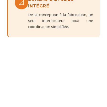
📐
INTÉGRÉ
De la conception à la fabrication, un
seul interlocuteur pour une
coordination simplifiée.
SERVICE CLIENT ENGAGÉ
🤝
À l'écoute de vos besoins, nous vous
accompagnons à chaque étape de
votre projet.